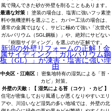
風で飛んできた砂が外壁を削ることもあります。
最適な対策：
塗装の場合は、塩害に強いフッ素塗
料や無機塗料を選ぶこと。カバー工法の場合は、
通常の金属ではなく、サビに極めて強い「次世代
ガルバリウム（SGL鋼板）」や、絶対にサビない
「樹脂サイディング」を選ぶのが正解です。
新潟の外壁リフォームの正解！金
属サイディング「ガルバリウム鋼
板（GL）」が凍害・塩害に強い理
由
中央区・江南区：
密集地特有の湿気による「苔・
カビ」対策。
外壁の天敵：【 湿気による苔（コケ）・カビ 】
住宅が密集しており風通しが悪くなりやすいエリ
アや、川沿いなど湿気の多い地域では、外壁の北
側を中心に緑色の苔や黒カビが繁殖しやすくなり