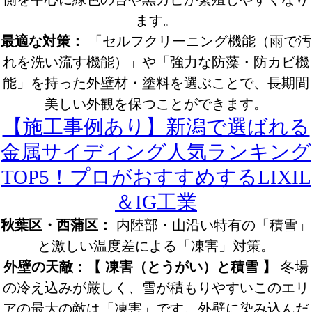
ます。
最適な対策：
「セルフクリーニング機能（雨で汚
れを洗い流す機能）」や「強力な防藻・防カビ機
能」を持った外壁材・塗料を選ぶことで、長期間
美しい外観を保つことができます。
【施工事例あり】新潟で選ばれる
金属サイディング人気ランキング
TOP5！プロがおすすめするLIXIL
＆IG工業
秋葉区・西蒲区：
内陸部・山沿い特有の「積雪」
と激しい温度差による「凍害」対策。
外壁の天敵：【 凍害（とうがい）と積雪 】
冬場
の冷え込みが厳しく、雪が積もりやすいこのエリ
アの最大の敵は「凍害」です。外壁に染み込んだ