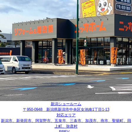
新潟ショールーム
〒950-0948 新潟県新潟市中央区女池南1丁目1-13
対応エリア
新潟市、新発田市、阿賀野市、五泉市、三条市、加茂市、燕市、聖籠町、田
上町、弥彦村
PREV