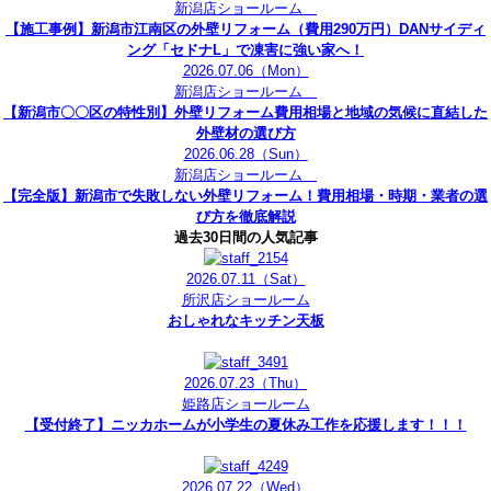
新潟店ショールーム
【施工事例】新潟市江南区の外壁リフォーム（費用290万円）DANサイディ
ング「セドナL」で凍害に強い家へ！
2026.07.06
（Mon）
新潟店ショールーム
【新潟市〇〇区の特性別】外壁リフォーム費用相場と地域の気候に直結した
外壁材の選び方
2026.06.28
（Sun）
新潟店ショールーム
【完全版】新潟市で失敗しない外壁リフォーム！費用相場・時期・業者の選
び方を徹底解説
過去30日間の人気記事
2026.07.11
（Sat）
所沢店ショールーム
おしゃれなキッチン天板
2026.07.23
（Thu）
姫路店ショールーム
【受付終了】ニッカホームが小学生の夏休み工作を応援します！！！
2026.07.22
（Wed）