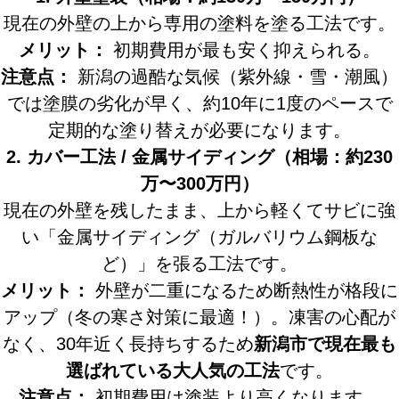
現在の外壁の上から専用の塗料を塗る工法です。
メリット：
初期費用が最も安く抑えられる。
注意点：
新潟の過酷な気候（紫外線・雪・潮風）
では塗膜の劣化が早く、約10年に1度のペースで
定期的な塗り替えが必要になります。
2. カバー工法 / 金属サイディング（相場：約230
万〜300万円）
現在の外壁を残したまま、上から軽くてサビに強
い「金属サイディング（ガルバリウム鋼板な
ど）」を張る工法です。
メリット：
外壁が二重になるため断熱性が格段に
アップ（冬の寒さ対策に最適！）。凍害の心配が
なく、30年近く長持ちするため
新潟市で現在最も
選ばれている大人気の工法
です。
注意点：
初期費用は塗装より高くなります。