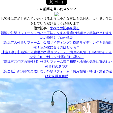
この記事を書いたスタッフ
お客様に満足し喜んでいただけるように小さな事にも気付き、より良い生活
をしていただけるよう頑張ります！
他の記事
すべての記事を見る
新潟で外壁リフォーム（カバー工法）をする最適な時期は？築年数とおすす
めの季節をプロが解説
【新潟市の外壁リフォーム】金属サイディングと樹脂サイディングを徹底比
較！我が家に合うのはどっち？
【施工事例】新潟市江南区の外壁リフォーム（費用290万円）DANサイディ
ング「セドナL」で凍害に強い家へ！
【新潟市〇〇区の特性別】外壁リフォーム費用相場と地域の気候に直結した
外壁材の選び方
【完全版】新潟市で失敗しない外壁リフォーム！費用相場・時期・業者の選
び方を徹底解説