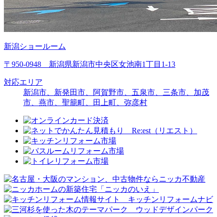
新潟ショールーム
〒950-0948 新潟県新潟市中央区女池南1丁目1-13
対応エリア
新潟市、新発田市、阿賀野市、五泉市、三条市、加茂
市、燕市、聖籠町、田上町、弥彦村