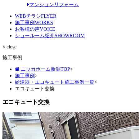
マンションリフォーム
WEBチラシ
FLYER
施工事例
WORKS
お客様の声
VOICE
ショールーム紹介
SHOWROOM
× close
施工事例
ニッカホーム新潟TOP
>
施工事例
>
給湯器・エコキュート施工事例一覧
>
エコキュート交換
エコキュート交換