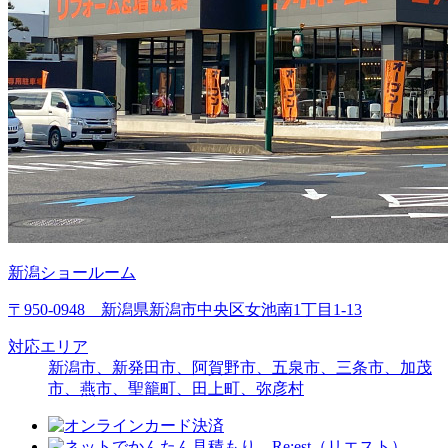
新潟ショールーム
〒950-0948 新潟県新潟市中央区女池南1丁目1-13
対応エリア
新潟市、新発田市、阿賀野市、五泉市、三条市、加茂
市、燕市、聖籠町、田上町、弥彦村