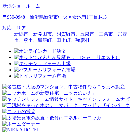
新潟ショールーム
〒950-0948 新潟県新潟市中央区女池南1丁目1-13
対応エリア
新潟市、新発田市、阿賀野市、五泉市、三条市、加茂
市、燕市、聖籠町、田上町、弥彦村