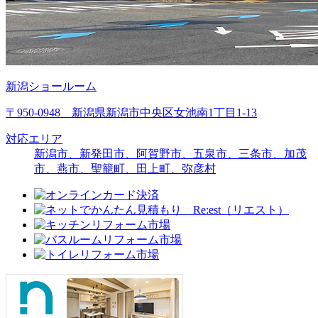
新潟ショールーム
〒950-0948 新潟県新潟市中央区女池南1丁目1-13
対応エリア
新潟市、新発田市、阿賀野市、五泉市、三条市、加茂
市、燕市、聖籠町、田上町、弥彦村