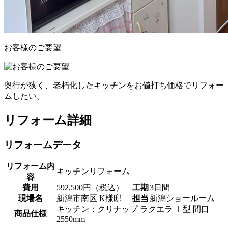
お客様のご要望
奥行が狭く、老朽化したキッチンをお値打ち価格でリフォー
ムしたい。
リフォーム詳細
リフォームデータ
リフォーム内
キッチンリフォーム
容
費用
592,500円（税込）
工期
3日間
現場名
新潟市南区 K様邸
担当
新潟ショールーム
キッチン：クリナップ ラクエラ Ｉ型 間口
商品仕様
2550mm