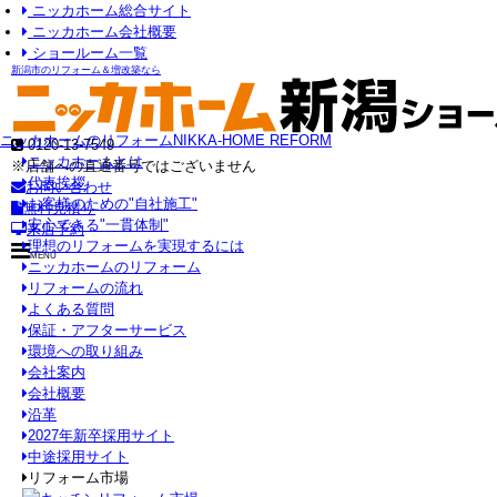
ニッカホーム総合サイト
ニッカホーム会社概要
ショールーム一覧
新潟市のリフォーム＆増改築なら
ニッカホームのリフォーム
NIKKA-HOME REFORM
0120-13-7549
ニッカホームとは
※店舗への直通番号ではございません
代表挨拶
お問い合わせ
お客様のための"自社施工"
無料見積り
安心できる"一貫体制"
来店予約
理想のリフォームを実現するには
MENU
ニッカホームのリフォーム
リフォームの流れ
よくある質問
保証・アフターサービス
環境への取り組み
会社案内
会社概要
沿革
2027年新卒採用サイト
中途採用サイト
リフォーム市場